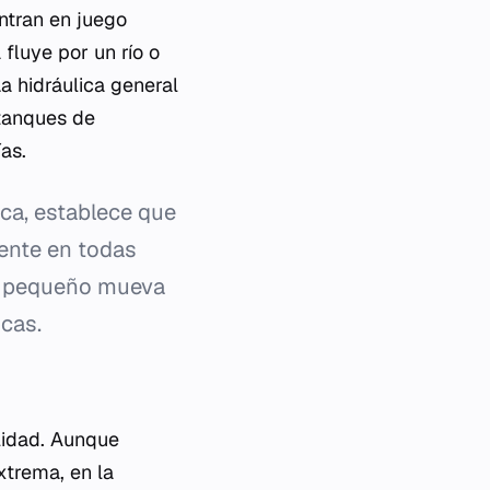
entran en juego
fluye por un río o
a hidráulica general
 tanques de
as.
ica, establece que
mente en todas
ón pequeño mueva
icas.
ilidad. Aunque
xtrema, en la