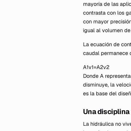
mayoría de las apli
contrasta con los g
con mayor precisión
igual al volumen de 
La ecuación de conti
caudal permanece co
A1​v1​=A2​v2​
Donde
A
representa 
disminuye, la veloc
es la base del diseñ
Una disciplina
La hidráulica no vi