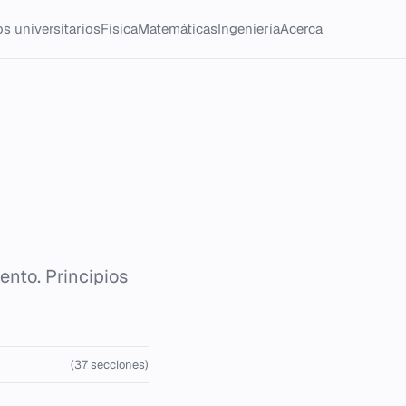
s universitarios
Física
Matemáticas
Ingeniería
Acerca
ento. Principios
(37 secciones)