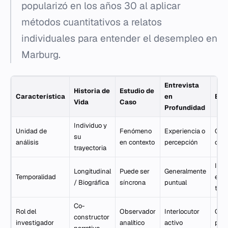
popularizó en los años 30 al aplicar
métodos cuantitativos a relatos
individuales para entender el desempleo en
Marburg.
Entrevista
Historia de
Estudio de
Característica
en
Etn
Vida
Caso
Profundidad
Individuo y
Unidad de
Fenómeno
Experiencia o
Gru
su
análisis
en contexto
percepción
cult
trayectoria
Inm
Longitudinal
Puede ser
Generalmente
Temporalidad
en e
/ Biográfica
síncrona
puntual
tie
Co-
Rol del
Observador
Interlocutor
Obs
constructor
investigador
analítico
activo
part