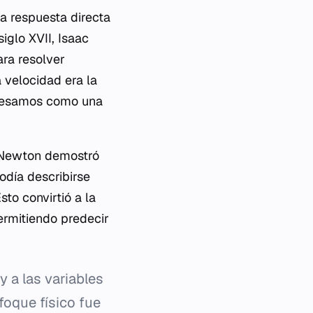
na respuesta directa
iglo XVII, Isaac
ara resolver
 velocidad era la
presamos como una
. Newton demostró
odía describirse
to convirtió a la
ermitiendo predecir
 a las variables
foque físico fue