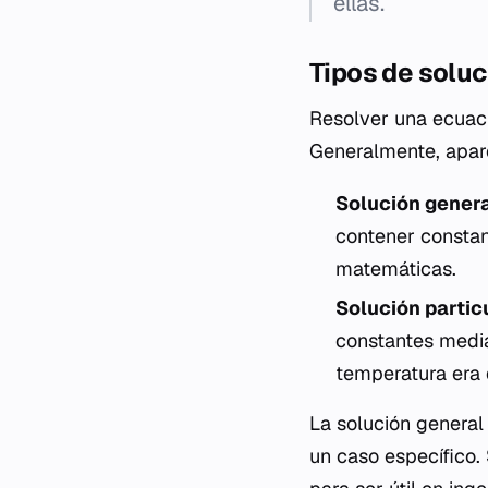
ellas.
Tipos de solu
Resolver una ecuació
Generalmente, apar
Solución genera
contener constan
matemáticas.
Solución partic
constantes media
temperatura era 
La solución general
un caso específico.