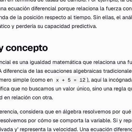
a ecuación diferencial porque relaciona la fuerza con 
da de la posición respecto al tiempo. Sin ellas, el aná
ático y perdería su capacidad predictiva.
 y concepto
ncial es una igualdad matemática que relaciona una f
A diferencia de las ecuaciones algebraicas tradicionale
úmero simple (como en
), aquí la incógna
x + 5 = 12
ifica que no buscamos un valor único, sino una regla 
 en relación con otra.
ferencia, considera que en álgebra resolvemos por
qué
, resolvemos por
cómo se comporta
la variable. Si
y
repr
rivada
y'
representa la velocidad. Una ecuación diferen