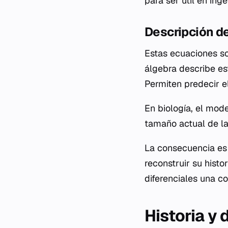
para ser útil en ingen
Descripción d
Estas ecuaciones so
álgebra describe es
Permiten predecir e
En biología, el mod
tamaño actual de la
La consecuencia es 
reconstruir su hist
diferenciales una c
Historia y 