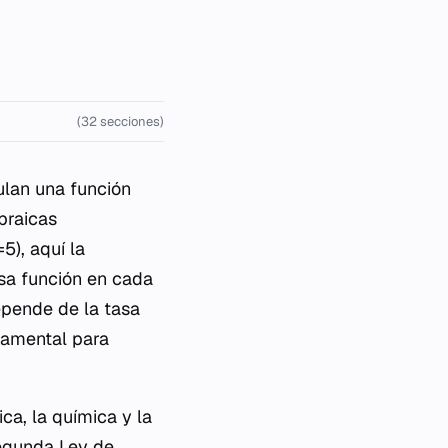
(32 secciones)
ulan una función
braicas
5), aquí la
sa función en cada
epende de la tasa
ndamental para
ca, la química y la
Segunda Ley de