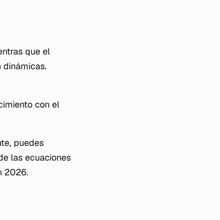
entras que el
n dinámicas.
cimiento con el
nte, puedes
 de las ecuaciones
n 2026.