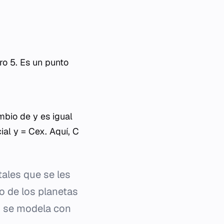
ero 5. Es un punto
ambio de
y
es igual
cial
y = Cex
. Aquí,
C
ales que se les
o de los planetas
o se modela con