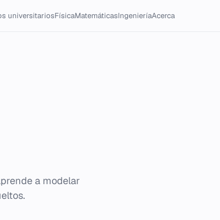
s universitarios
Física
Matemáticas
Ingeniería
Acerca
 Aprende a modelar
eltos.