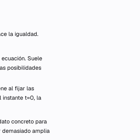
ace la igualdad.
 ecuación. Suele
las posibilidades
e al fijar las
l instante
t=0
, la
dato concreto para
ser demasiado amplia