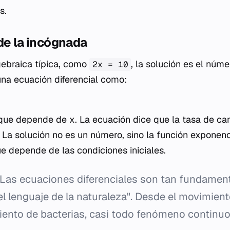
s.
de la incógnada
gebraica típica, como
, la solución es el núm
2x = 10
 una ecuación diferencial como:
 que depende de
x
. La ecuación dice que la tasa de c
. La solución no es un número, sino la función exponen
e depende de las condiciones iniciales.
Las ecuaciones diferenciales son tan fundament
el lenguaje de la naturaleza". Desde el movimient
miento de bacterias, casi todo fenómeno continu