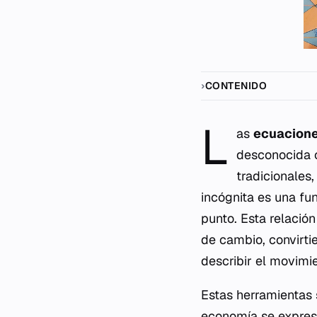
CONTENIDO
L
as
ecuacione
desconocida c
tradicionales
incógnita es una fu
punto. Esta relació
de cambio, convirti
describir el movimie
Estas herramientas s
economía se expres