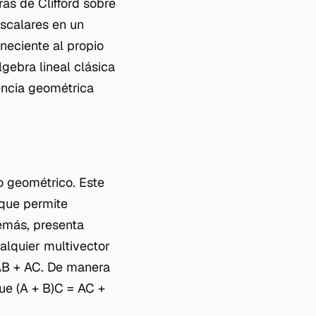
as de Clifford sobre
scalares en un
neciente al propio
gebra lineal clásica
encia geométrica
o geométrico. Este
 que permite
demás, presenta
ualquier multivector
 AB + AC. De manera
ue (A + B)C = AC +