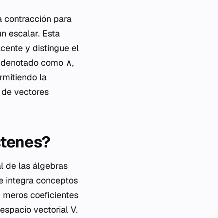
a contracción para
un escalar. Esta
acente y distingue el
, denotado como ∧,
rmitiendo la
 de vectores
stenes?
l de las álgebras
ue integra conceptos
n meros coeficientes
espacio vectorial V.