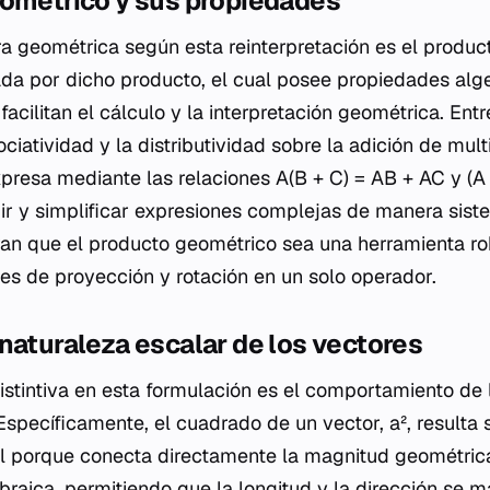
eométrico y sus propiedades
ra geométrica según esta reinterpretación es el produc
da por dicho producto, el cual posee propiedades alg
acilitan el cálculo y la interpretación geométrica. Ent
ciatividad y la distributividad sobre la adición de mult
expresa mediante las relaciones A(B + C) = AB + AC y (A
r y simplificar expresiones complejas de manera siste
an que el producto geométrico sea una herramienta ro
s de proyección y rotación en un solo operador.
naturaleza escalar de los vectores
distintiva en esta formulación es el comportamiento de 
Específicamente, el cuadrado de un vector, a², resulta 
l porque conecta directamente la magnitud geométrica
braica, permitiendo que la longitud y la dirección se 