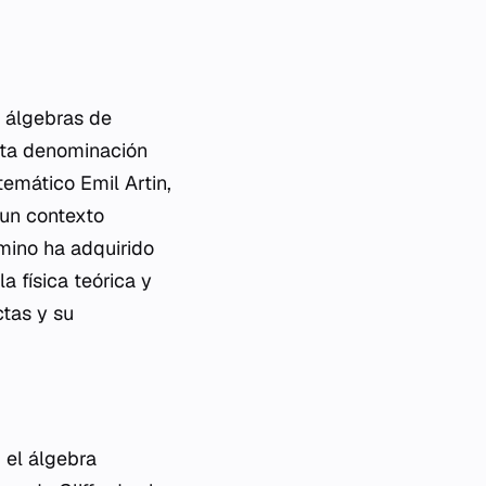
s álgebras de
Esta denominación
emático Emil Artin,
 un contexto
rmino ha adquirido
a física teórica y
ctas y su
 el álgebra