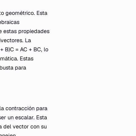
to geométrico. Esta
ebraicas
re estas propiedades
ivectores. La
 + B)C = AC + BC, lo
mática. Estas
busta para
la contracción para
ser un escalar. Esta
 del vector con su
manejen