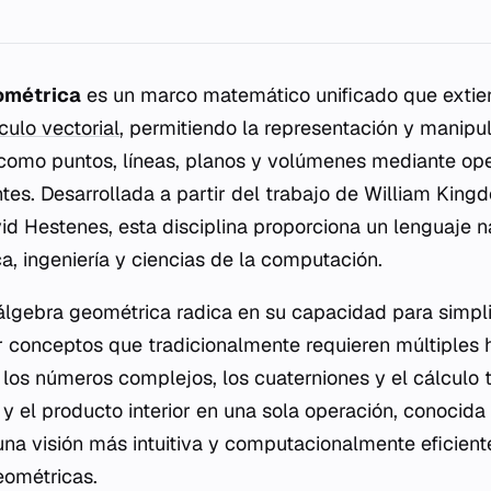
eométrica
es un marco matemático unificado que extie
culo vectorial
, permitiendo la representación y manipu
como puntos, líneas, planos y volúmenes mediante op
es. Desarrollada a partir del trabajo de William Kingdo
id Hestenes, esta disciplina proporciona un lenguaje na
ca, ingeniería y ciencias de la computación.
álgebra geométrica radica en su capacidad para simpli
r conceptos que tradicionalmente requieren múltiples 
os números complejos, los cuaterniones y el cálculo te
r y el producto interior en una sola operación, conoci
una visión más intuitiva y computacionalmente eficient
eométricas.