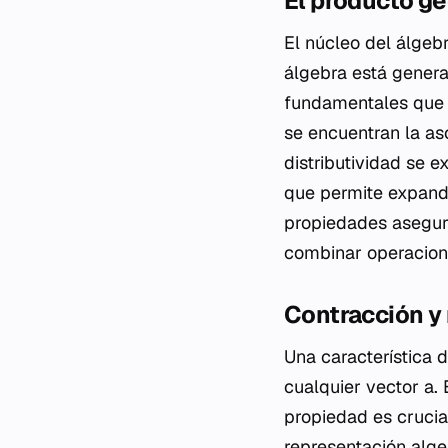
El producto g
El núcleo del álgeb
álgebra está genera
fundamentales que f
se encuentran la aso
distributividad se 
que permite expandi
propiedades asegur
combinar operacione
Contracción y 
Una característica 
cualquier vector a. 
propiedad es crucia
representación alge