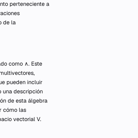
ento perteneciente a
raciones
 de la
ado como ∧. Este
multivectores,
e pueden incluir
o una descripción
ión de esta álgebra
r cómo las
cio vectorial V.