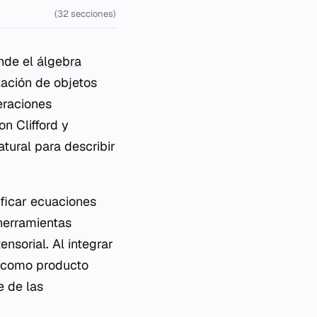
(32 secciones)
nde el
álgebra
lación de objetos
eraciones
n Clifford y
tural para describir
ficar ecuaciones
herramientas
nsorial. Al integrar
da como producto
e de las