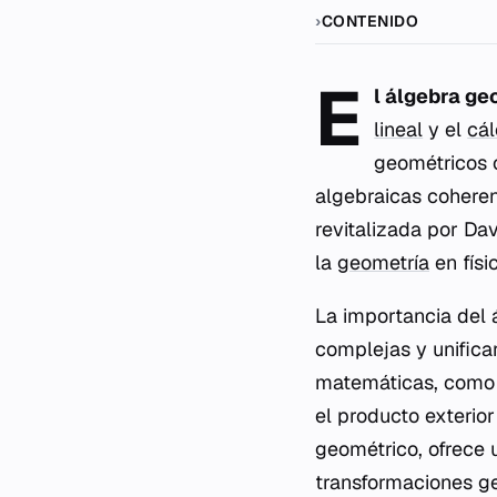
CONTENIDO
E
l álgebra g
lineal
y el
cál
geométricos 
algebraicas coherent
revitalizada por Dav
la
geometría
en físi
La importancia del 
complejas y unifica
matemáticas, como l
el producto exterio
geométrico, ofrece 
transformaciones g