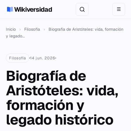
Wikiversidad
☰
Inicio
›
Filosofía
›
Biografía de Aristóteles: vida, formación
y legado...
Filosofía
14 jun. 2026
Biografía de
Aristóteles: vida,
formación y
legado histórico