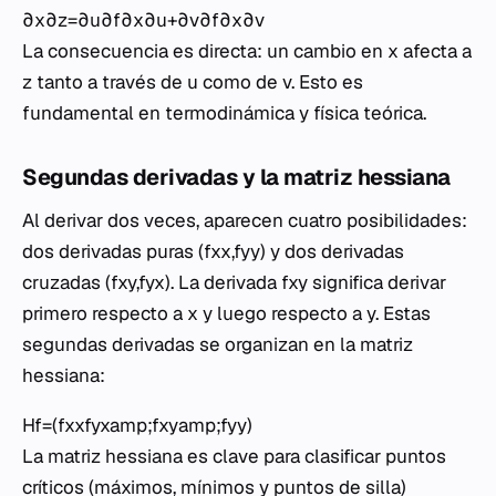
∂x∂z​=∂u∂f​∂x∂u​+∂v∂f​∂x∂v​
La consecuencia es directa: un cambio en x afecta a
z tanto a través de u como de v. Esto es
fundamental en termodinámica y física teórica.
Segundas derivadas y la matriz hessiana
Al derivar dos veces, aparecen cuatro posibilidades:
dos derivadas puras (fxx​,fyy​) y dos derivadas
cruzadas (fxy​,fyx​). La derivada fxy​ significa derivar
primero respecto a x y luego respecto a y. Estas
segundas derivadas se organizan en la matriz
hessiana:
Hf​=(fxx​fyx​​amp;fxy​amp;fyy​​)
La matriz hessiana es clave para clasificar puntos
críticos (máximos, mínimos y puntos de silla)