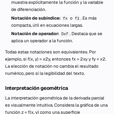
muestra explícitamente la función y la variable
de diferenciación.
Notación de subíndice:
o
. Es más
fx
f1
compacta, útil en ecuaciones largas.
Notación de operador:
. Destaca que se
Dxf
aplica un operador a la función.
Todas estas notaciones son equivalentes. Por
ejemplo, si
f
(
x
,
y
) =
x
2y, entonces
fx
= 2
xy
y
fy
=
x
2.
La elección de notación no cambia el resultado
numérico, pero sí la legibilidad del texto.
Interpretación geométrica
La interpretación geométrica de la derivada parcial
es visualmente intuitiva. Considera la gráfica de una
función
z
=
f
(
x
,
y
) como una superficie