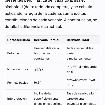
presentes pero fijas. La derivada total usa el
símbolo
d
(delta redonda completa) y se calcula
aplicando la regla de la cadena, sumando las
contribuciones de cada variable. A continuación, se
detalla la diferencia estructural.
Característica
Derivada Parcial
Derivada Total
Una variable varía,
Todas las variables
Enfoque
las otras son
varían
constantes.
simultáneamente.
(si
x
depende
dF/dt
Notación típica
∂f/∂x
de
t
)
dtdf​=∂x∂f​dtdx​+∂y∂f​
Fórmula básica
∂x∂f​
dtdy​
Inclina de la
Tasa de cambio a lo
Interpretación
superficie en una
largo de una
dirección específica.
trayectoria completa.