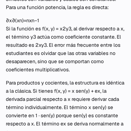
Para una función potencia, la regla es directa:
∂x∂​(xn)=nxn−1
Si la función es
f
(
x
,
y
) =
x
2
y
3, al derivar respecto a
x
,
el término
y
3 actúa como coeficiente constante. El
resultado es 2
xy
3. El error más frecuente entre los
estudiantes es olvidar que las otras variables no
desaparecen, sino que se comportan como
coeficientes multiplicativos.
Para productos y cocientes, la estructura es idéntica
a la clásica. Si tienes
f
(
x
,
y
) =
x
sen
(
y
) +
e
x
, la
derivada parcial respecto a
x
requiere derivar cada
término individualmente. El término
x
sen
(
y
) se
convierte en 1 ·
sen
(
y
) porque
sen
(
y
) es constante
respecto a
x
. El término
e
x
se deriva normalmente a