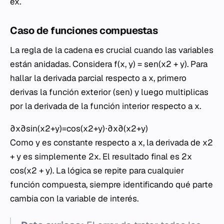
e
x
.
Caso de funciones compuestas
La regla de la cadena es crucial cuando las variables
están anidadas. Considera
f
(
x
,
y
) =
sen
(
x
2 +
y
). Para
hallar la derivada parcial respecto a
x
, primero
derivas la función exterior (
sen
) y luego multiplicas
por la derivada de la función interior respecto a
x
.
∂x∂​sin(x2+y)=cos(x2+y)⋅∂x∂​(x2+y)
Como
y
es constante respecto a
x
, la derivada de
x
2
+
y
es simplemente 2
x
. El resultado final es 2
x
cos
(
x
2 +
y
). La lógica se repite para cualquier
función compuesta, siempre identificando qué parte
cambia con la variable de interés.