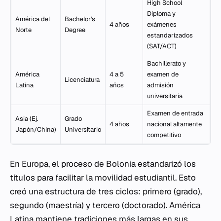
High School
Diploma y
América del
Bachelor's
4 años
exámenes
Norte
Degree
estandarizados
(SAT/ACT)
Bachillerato y
América
4 a 5
examen de
Licenciatura
Latina
años
admisión
universitaria
Examen de entrada
Asia (Ej.
Grado
4 años
nacional altamente
Japón/China)
Universitario
competitivo
En Europa, el proceso de Bolonia estandarizó los
títulos para facilitar la movilidad estudiantil. Esto
creó una estructura de tres ciclos: primero (grado),
segundo (maestría) y tercero (doctorado). América
Latina mantiene tradiciones más largas en sus