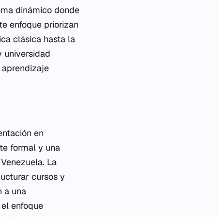
stema dinámico donde
te enfoque priorizan
ca clásica hasta la
y universidad
l aprendizaje
sentación en
te formal y una
n Venezuela. La
ucturar cursos y
n a una
 el enfoque