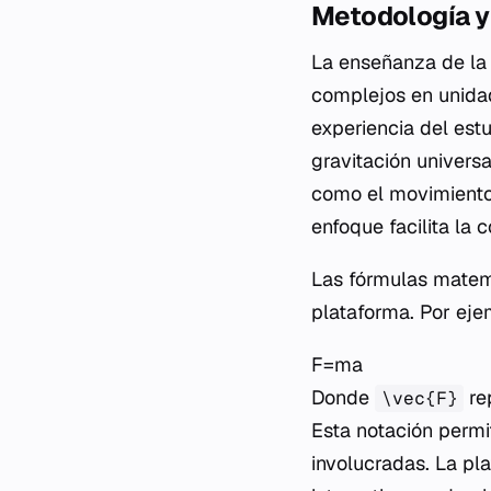
Metodología y
La enseñanza de la 
complejos en unidad
experiencia del estu
gravitación universa
como el movimiento d
enfoque facilita la 
Las fórmulas matemá
plataforma. Por ej
F=ma
Donde
re
\vec{F}
Esta notación permit
involucradas. La pl