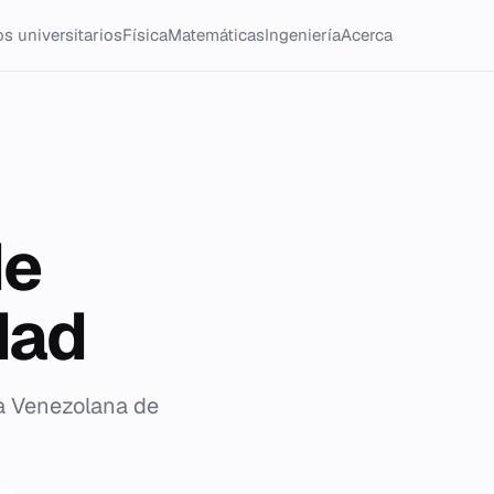
s universitarios
Física
Matemáticas
Ingeniería
Acerca
de
dad
la Venezolana de