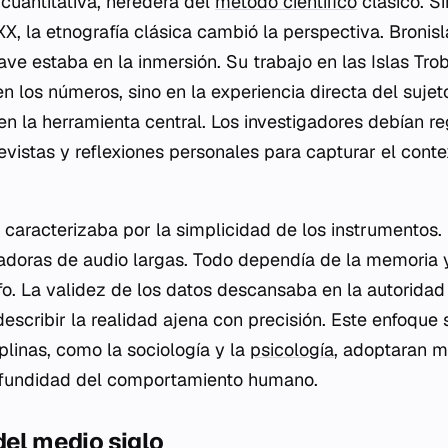
 cuantitativa, heredera del
método científico
clásico. S
 XX, la etnografía clásica cambió la perspectiva. Broni
lave estaba en la inmersión. Su trabajo en las Islas Tr
en los números, sino en la experiencia directa del sujeto
n la herramienta central. Los investigadores debían re
vistas y reflexiones personales para capturar el conte
se caracterizaba por la simplicidad de los instrumentos
badoras de audio largas. Todo dependía de la memoria y
o. La validez de los datos descansaba en la autoridad 
escribir la realidad ajena con precisión. Este enfoque 
plinas, como la sociología y la
psicología
, adoptaran m
rofundidad del comportamiento humano.
del medio siglo