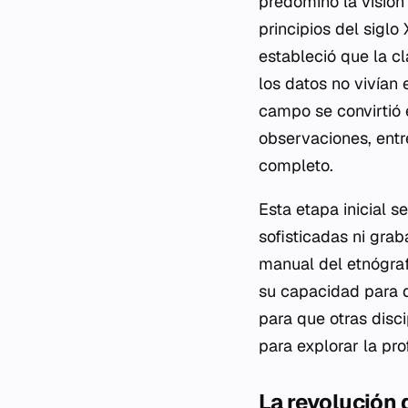
predominó la visión
principios del siglo
estableció que la c
los datos no vivían 
campo se convirtió e
observaciones, entre
completo.
Esta etapa inicial 
sofisticadas ni gra
manual del etnógraf
su capacidad para d
para que otras disci
para explorar la p
La revolución 