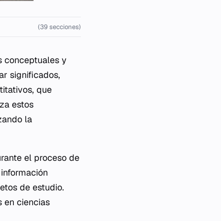
(39 secciones)
s conceptuales y
r significados,
itativos, que
iza estos
zando la
rante el proceso de
n información
etos de estudio.
 en ciencias