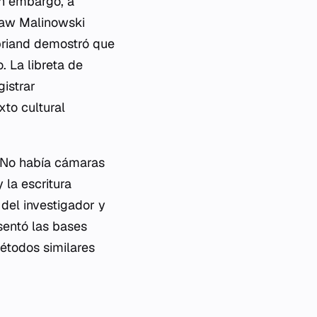
in embargo, a
slaw Malinowski
obriand demostró que
. La libreta de
gistrar
xto cultural
. No había cámaras
 la escritura
del investigador y
sentó las bases
étodos similares