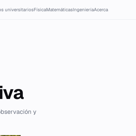
s universitarios
Física
Matemáticas
Ingeniería
Acerca
iva
 observación y