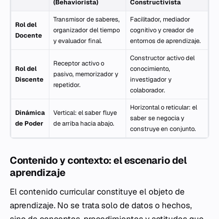
(Behaviorista)
Constructivista
Transmisor de saberes,
Facilitador, mediador
Rol del
organizador del tiempo
cognitivo y creador de
Docente
y evaluador final.
entornos de aprendizaje.
Constructor activo del
Receptor activo o
Rol del
conocimiento,
pasivo, memorizador y
Discente
investigador y
repetidor.
colaborador.
Horizontal o reticular: el
Dinámica
Vertical: el saber fluye
saber se negocia y
de Poder
de arriba hacia abajo.
construye en conjunto.
Contenido y contexto: el escenario del
aprendizaje
El contenido curricular constituye el objeto de
aprendizaje. No se trata solo de datos o hechos,
sino de conceptos, procedimientos y actitudes que