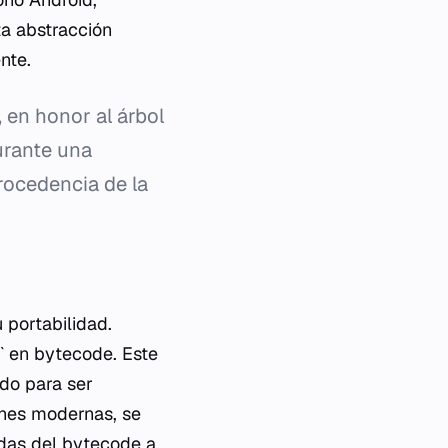
a abstracción
nte.
, en honor al árbol
urante una
rocedencia de la
 portabilidad.
a` en bytecode. Este
do para ser
ones modernas, se
adas del bytecode a