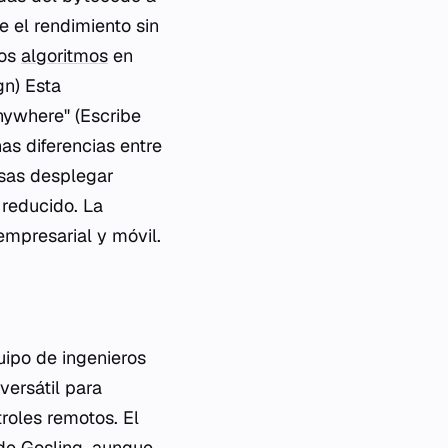
e el rendimiento sin
hos
algoritmos
en
gn) Esta
Anywhere" (Escribe
as diferencias entre
esas desplegar
reducido. La
empresarial y móvil.
uipo de ingenieros
versátil para
roles remotos. El
 de Gosling, aunque