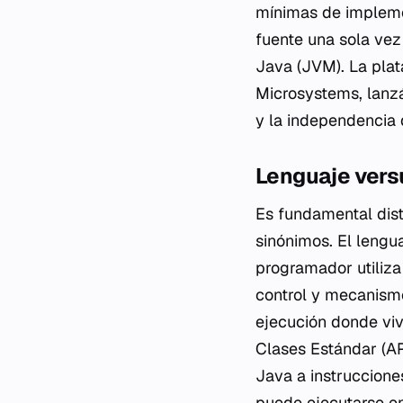
mínimas de implemen
fuente una sola vez
Java (JVM). La plat
Microsystems, lanzá
y la independencia 
Lenguaje vers
Es fundamental dist
sinónimos. El lengua
programador utiliza 
control y mecanismo
ejecución donde viv
Clases Estándar (AP
Java a instrucciones
puede ejecutarse en