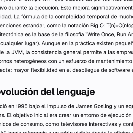
vo durante la ejecución. Esto mejora significativament
bilidad. La fórmula de la complejidad temporal de muc
enciones estándar, como la notación Big O: T(n)=O(nlo
tectónica es la base de la filosofía "Write Once, Run 
 cualquier lugar). Aunque en la práctica existen pequeñ
e la JVM, la consistencia general permite a las empr
ornos heterogéneos con un esfuerzo de mantenimiento 
ecta: mayor flexibilidad en el despliegue de software 
evolución del lenguaje
ció en 1995 bajo el impulso de James Gosling y un eq
 El objetivo inicial era crear un entorno de ejecución 
ónicos de consumo, como televisores interactivas y cont
k", hacía referencia a un roble visible desde la oficina