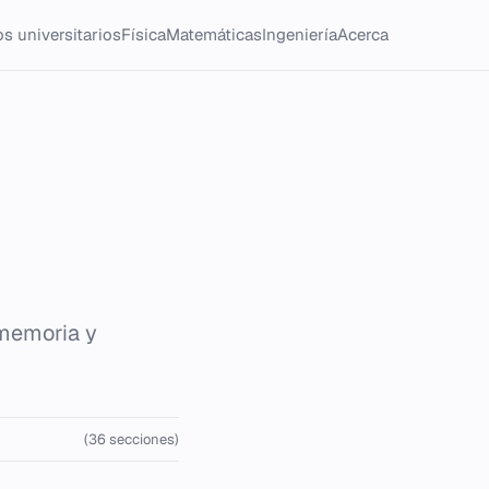
s universitarios
Física
Matemáticas
Ingeniería
Acerca
 memoria y
(36 secciones)