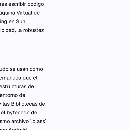
es escribir código
áquina Virtual de
ling en Sun
icidad, la robustez
enudo se usan como
semántica que el
 estructuras de
 entorno de
las Bibliotecas de
 el bytecode de
smo archivo `.class`
ono Android,