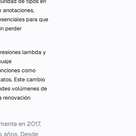
guridad de tipos en
y anotaciones,
esenciales para que
in perder
xpresiones lambda y
guaje
funciones como
datos. Este cambio
andes volúmenes de
a renovación
amente en 2017.
es años. Desde