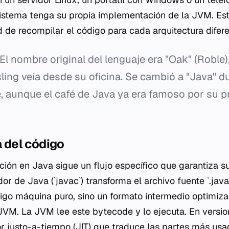
istema tenga su propia implementación de la JVM. Est
d de recompilar el código para cada arquitectura difere
El nombre original del lenguaje era "Oak" (Roble)
ing veía desde su oficina. Se cambió a "Java" d
, aunque el café de Java ya era famoso por su p
a del código
ción en Java sigue un flujo específico que garantiza su
or de Java (`javac`) transforma el archivo fuente `.jav
go máquina puro, sino un formato intermedio optimiza
 JVM. La JVM lee este bytecode y lo ejecuta. En versi
or justo-a-tiempo (JIT) que traduce las partes más us