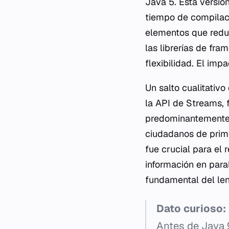
Java 5. Esta versió
tiempo de compilaci
elementos que reduj
las librerías de fr
flexibilidad. El imp
Un salto cualitativ
la API de Streams, 
predominantemente 
ciudadanos de prime
fue crucial para el
información en para
fundamental del le
Dato curioso:
Antes de Java 9