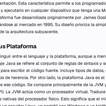
tación. Esta característica permite a los programador
 y ejecutarlo en cualquier dispositivo que tenga una M
aforma fue desarrollada originalmente por James Gos
ndose al mercado en 1995. Su diseño prioriza la simpl
de la arquitectura subyacente.
us Plataforma
inguir entre el lenguaje y la plataforma, aunque a m
je Java se refiere al conjunto de reglas de sintaxis y 
para escribir el código fuente. Incluye tipos de datos,
s de herencia. Por otro lado, la plataforma Java es el
e ese código. Se compone principalmente de la JVM y 
I). La JVM actúa como un procesador virtual. Traduce
 nativas del procesador físico. Esto significa que el mi
 un servidor Linux, un portátil con Windows o un teléf