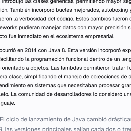
n introdujo las clases genéricas, permitiendo mayor se
ón. También incorporó bucles mejorados, autoboxing 
eron la verbosidad del código. Estos cambios fueron 
ameworks pudieran manejar datos con mayor precisión s
acto fue inmediato en el ecosistema empresarial.
o ocurrió en 2014 con Java 8. Esta versión incorporó e
facilitando la programación funcional dentro de un len
orientado a objetos. Las lambdas permitieron tratar 
ra clase, simplificando el manejo de colecciones de 
 rendimiento en sistemas que necesitaban procesar gr
lelo. La comunidad de desarrolladores lo consideró un
nguaje.
El ciclo de lanzamiento de Java cambió drástic
, las versiones principales salían cada dos o tr