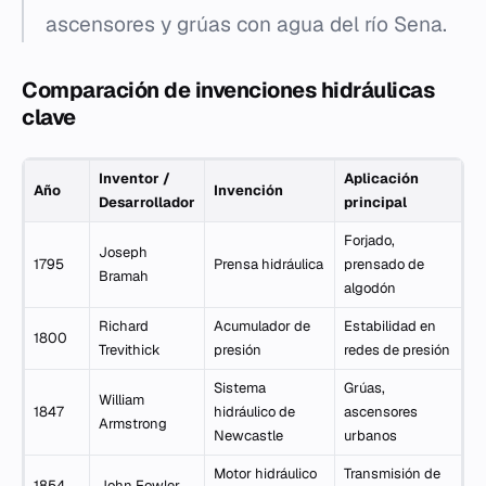
ascensores y grúas con agua del río Sena.
Comparación de invenciones hidráulicas
clave
Inventor /
Aplicación
Año
Invención
Desarrollador
principal
Forjado,
Joseph
1795
Prensa hidráulica
prensado de
Bramah
algodón
Richard
Acumulador de
Estabilidad en
1800
Trevithick
presión
redes de presión
Sistema
Grúas,
William
1847
hidráulico de
ascensores
Armstrong
Newcastle
urbanos
Motor hidráulico
Transmisión de
1854
John Fowler