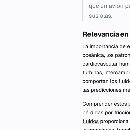
qué un avión pu
sus alas.
Relevancia en 
La importancia de es
oceánica, los patron
cardiovascular huma
turbinas, intercamb
comportan los fluido
las predicciones me
Comprender estos pr
pérdidas por fricci
fluidos
proporciona 
interacciones, tran