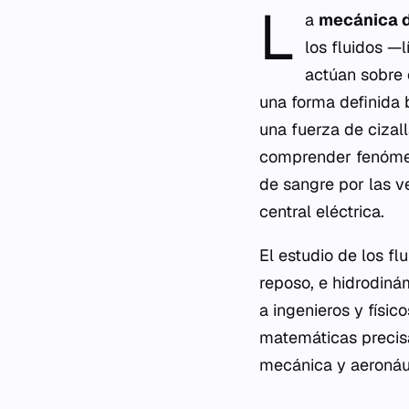
L
a
mecánica d
los fluidos —
actúan sobre 
una forma definida
una fuerza de cizal
comprender fenómeno
de sangre por las v
central eléctrica.
El estudio de los fl
reposo, e hidrodiná
a ingenieros y físi
matemáticas precisas
mecánica y aeronáu