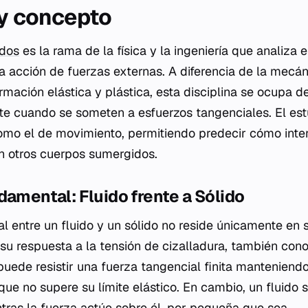
 y concepto
idos
es la rama de la física y la ingeniería que analiza
la acción de fuerzas externas. A diferencia de la mecán
rmación elástica y plástica, esta disciplina se ocupa 
e cuando se someten a esfuerzos tangenciales. El est
mo el de movimiento, permitiendo predecir cómo inter
n otros cuerpos sumergidos.
damental: Fluido frente a Sólido
al entre un fluido y un sólido no reside únicamente en
 su respuesta a la tensión de cizalladura, también co
 puede resistir una fuerza tangencial finita mantenien
que no supere su límite elástico. En cambio, un fluido
ras la fuerza actúe sobre él, por pequeña que sea.