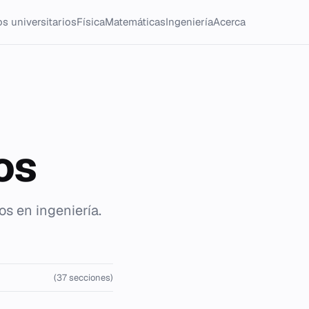
s universitarios
Física
Matemáticas
Ingeniería
Acerca
os
os en ingeniería.
(37 secciones)