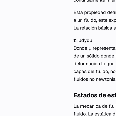
Esta propiedad defin
a un fluido, este e
La relación básica 
τ=μdydu​
Donde μ representa 
de un sólido donde 
deformación lo que 
capas del fluido, no
fluidos no newtonia
Estados de est
La
mecánica de flu
fluido. La
estática d