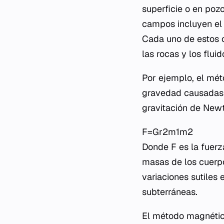
superficie o en pozo
campos incluyen el g
Cada uno de estos c
las rocas y los flui
Por ejemplo, el mét
gravedad causadas p
gravitación de Newt
F=Gr2m1​m2​​
Donde F es la fuerza
masas de los cuerpos
variaciones sutiles
subterráneas.
El método magnético