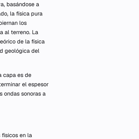
tiva, basándose a
o, la física pura
biernan los
 al terreno. La
órico de la física
ad geológica del
a capa es de
terminar el espesor
as ondas sonoras a
físicos en la