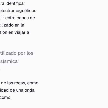
a identificar
 electromagnéticos
uir entre capas de
ilizado en la
ión en viajar a
tilizado por los
"sísmica"
.
 de las rocas, como
ocidad de una onda
 como: