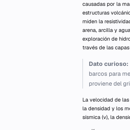
causadas por la mag
estructuras volcáni
miden la resistivid
arena, arcilla y agu
exploración de hidr
través de las capas 
Dato curioso:
barcos para med
proviene del gr
La velocidad de las
la densidad y los m
sísmica (v), la den