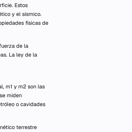
ficie. Estos
tico y el sísmico.
opiedades físicas de
fuerza de la
as. La ley de la
l, m1​ y m2​ son las
, se miden
etróleo o cavidades
ético terrestre