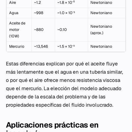
Aire
~1.2
~1.8 × 10⁻⁵
Newtoniano
Agua
~998
~1.0 × 10⁻³
Newtoniano
Aceite de
Newtoniano
motor
~880
~0.10
(aprox.)
(10W)
Mercurio
~13,546
~1.5 × 10⁻³
Newtoniano
Estas diferencias explican por qué el aceite fluye
más lentamente que el agua en una tubería similar,
o por qué el aire ofrece menos resistencia viscosa
que el mercurio. La elección del modelo adecuado
depende de la escala del problema y de las
propiedades específicas del fluido involucrado.
Aplicaciones prácticas en