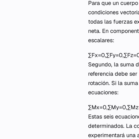
Para que un cuerpo 
condiciones vectori
todas las fuerzas e
neta. En componente
escalares:
∑Fx​=0,∑Fy​=0,∑Fz​=
Segundo, la suma d
referencia debe ser
rotación. Si la suma
ecuaciones:
∑Mx​=0,∑My​=0,∑Mz
Estas seis ecuacion
determinados. La co
experimentará una ac