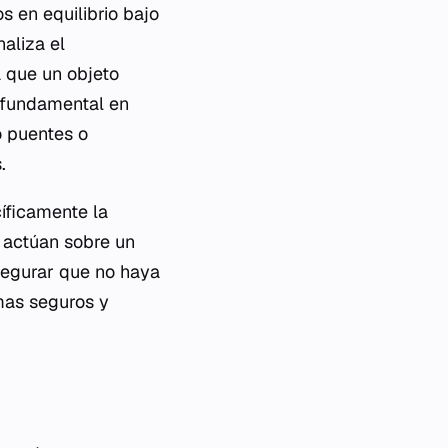
s en equilibrio bajo
naliza el
a que un objeto
 fundamental en
o puentes o
.
cíficamente la
e actúan sobre un
segurar que no haya
emas seguros y