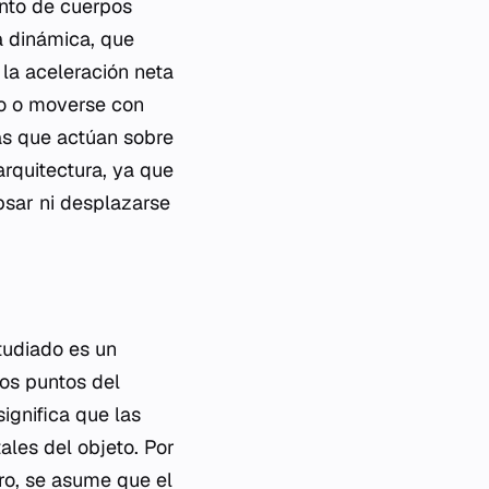
ento de cuerpos
a dinámica, que
 la aceleración neta
so o moverse con
zas que actúan sobre
arquitectura, ya que
psar ni desplazarse
studiado es un
dos puntos del
ignifica que las
les del objeto. Por
ero, se asume que el