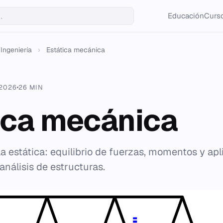
Educación
Curso
Ingeniería
›
Estática mecánica
 2026
26 MIN
ica mecánica
 estática: equilibrio de fuerzas, momentos y apl
 análisis de estructuras.