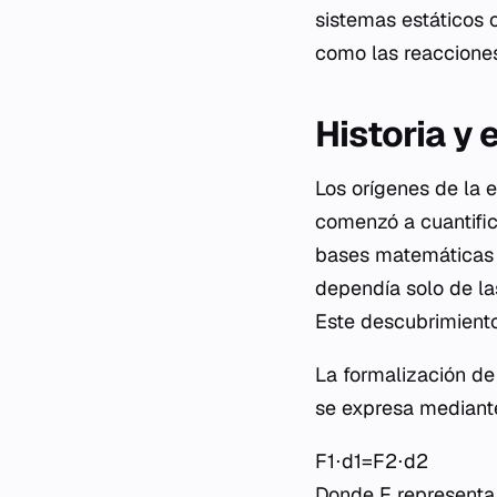
sistemas estáticos 
como las reacciones
Historia y
Los orígenes de la 
comenzó a cuantific
bases matemáticas c
dependía solo de la
Este descubrimiento 
La formalización de
se expresa mediante
F1​⋅d1​=F2​⋅d2​
Donde F representa l