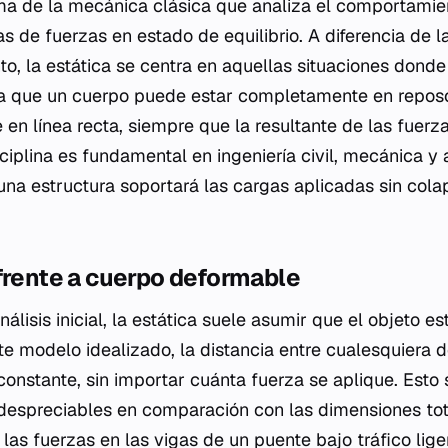
ama de la mecánica clásica que analiza el comportami
s de fuerzas en estado de equilibrio. A diferencia de l
to, la estática se centra en aquellas situaciones donde
ica que un cuerpo puede estar completamente en repo
 en línea recta, siempre que la resultante de las fuer
sciplina es fundamental en ingeniería civil, mecánica y 
 una estructura soportará las cargas aplicadas sin cola
frente a cuerpo deformable
análisis inicial, la estática suele asumir que el objeto e
ste modelo idealizado, la distancia entre cualesquiera 
nstante, sin importar cuánta fuerza se aplique. Esto s
espreciables en comparación con las dimensiones tota
 las fuerzas en las vigas de un puente bajo tráfico lig