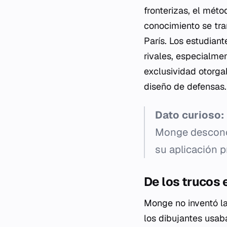
fronterizas, el méto
conocimiento se tra
París. Los estudiant
rivales, especialmen
exclusividad otorgab
diseño de defensas.
Dato curioso:
Monge desconoc
su aplicación p
De los trucos 
Monge no inventó la
los dibujantes usaba