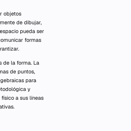
r objetos
emente de dibujar,
 espacio pueda ser
e comunicar formas
antizar.
 de la forma. La
omas de puntos,
lgebraicas para
etodológica y
físico a sus líneas
ativas.