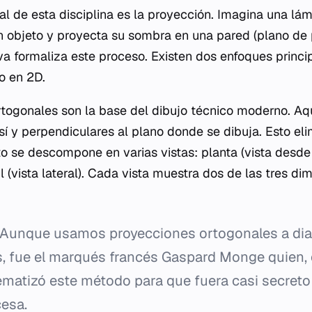
l de esta disciplina es la proyección. Imagina una lá
un objeto y proyecta su sombra en una pared (plano de 
va formaliza este proceso. Existen dos enfoques princi
o en 2D.
togonales son la base del dibujo técnico moderno. Aquí
sí y perpendiculares al plano donde se dibuja. Esto eli
to se descompone en varias vistas: planta (vista desde 
fil (vista lateral). Cada vista muestra dos de las tres d
Aunque usamos proyecciones ortogonales a diar
s, fue el marqués francés Gaspard Monge quien, e
stematizó este método para que fuera casi secreto
cesa.