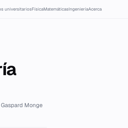
s universitarios
Física
Matemáticas
Ingeniería
Acerca
ría
de Gaspard Monge