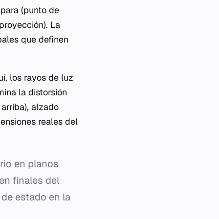
mpara (punto de
proyección). La
pales que definen
, los rayos de luz
mina la distorsión
arriba), alzado
imensiones reales del
io en planos
n finales del
 de estado en la