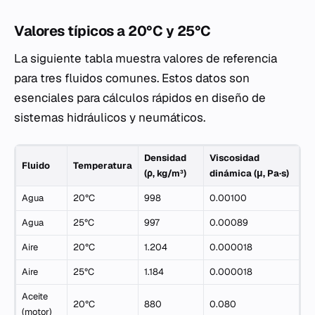
Valores típicos a 20°C y 25°C
La siguiente tabla muestra valores de referencia
para tres fluidos comunes. Estos datos son
esenciales para cálculos rápidos en diseño de
sistemas hidráulicos y neumáticos.
Densidad
Viscosidad
Fluido
Temperatura
(ρ, kg/m³)
dinámica (μ, Pa·s)
Agua
20°C
998
0.00100
Agua
25°C
997
0.00089
Aire
20°C
1.204
0.000018
Aire
25°C
1.184
0.000018
Aceite
20°C
880
0.080
(motor)